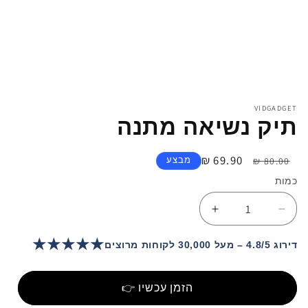
פתיחת
מדיה
1
VIDGADGET
במודל
תיק נשיאה מתנה
מחיר
מחיר
69.90 ₪
מבצע
80.00 ₪
רגיל
מבצע
כמות
הפחתת
הגדלת
כמות
כמות
★★★★★
עבור
עבור
דירוג 4.8/5 – מעל 30,000 לקוחות מרוצים
תיק
תיק
נשיאה
נשיאה
הזמן עכשיו 👉
מתנה
מתנה