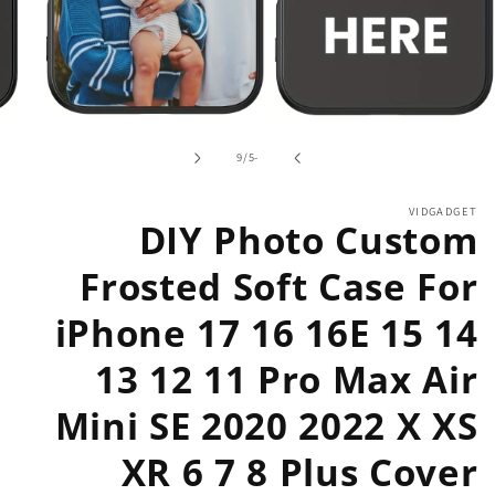
פתיחת
מדיה
1
מתוך
9
/
-5
במודל
VIDGADGET
DIY Photo Custom
Frosted Soft Case For
iPhone 17 16 16E 15 14
13 12 11 Pro Max Air
Mini SE 2020 2022 X XS
XR 6 7 8 Plus Cover