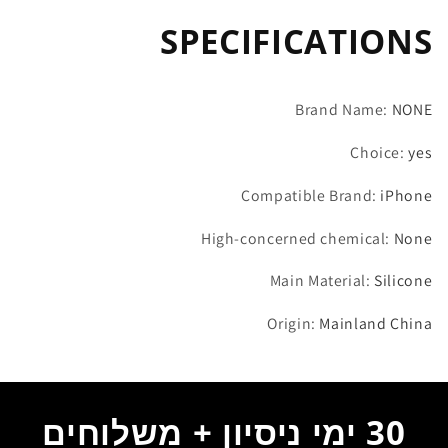
17
17
SPECIFICATIONS
16
16
16E
16E
15
15
14
14
Brand Name
:
NONE
13
13
12
12
Choice
:
yes
11
11
Pro
Pro
Compatible Brand
:
iPhone
Max
Max
Air
Air
High-concerned chemical
:
None
Mini
Mini
SE
SE
Main Material
:
Silicone
2020
2020
2022
2022
Origin
:
Mainland China
X
X
XS
XS
XR
XR
6
6
30 ימי ניסיון + משלוחים
7
7