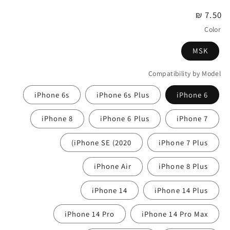
7.50 ₪
מחיר
רגיל
Color
MSK
Compatibility by Model
iPhone 6s
iPhone 6s Plus
iPhone 6
iPhone 8
iPhone 6 Plus
iPhone 7
iPhone SE (2020)
iPhone 7 Plus
iPhone Air
iPhone 8 Plus
iPhone 14
iPhone 14 Plus
iPhone 14 Pro
iPhone 14 Pro Max