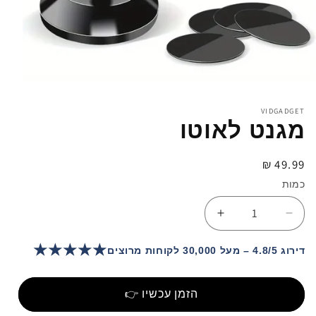
פתיחת
מדיה
1
VIDGADGET
במודל
מגנט לאוטו
מחיר
49.99 ₪
רגיל
כמות
הפחתת
הגדלת
כמות
כמות
★★★★★
עבור
עבור
דירוג 4.8/5 – מעל 30,000 לקוחות מרוצים
מגנט
מגנט
לאוטו
לאוטו
הזמן עכשיו 👉