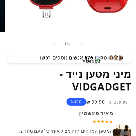
פתיחת
מדיה
1
מתוך
5
/
-1
במודל
טל
ו-
676
אנשים נוספים רכשו
מיני מטען נייד -
VIDGADGET
מחיר
מחיר
99.90 ₪
מבצע
289.99 ₪
רגיל
מבצע
מאיר פינשטיין
★★★★★
המטען המדהים הזה מציל אותי כל פעם מחדש,